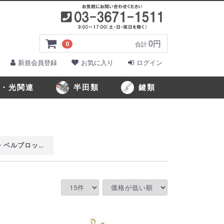
0円
0
合計
新規会員登録
お気に入り
ログイン
・光関連
半田類
鍵類
み他
ドライバー
ー類
トクリッパ
差し類
プロライト工具袋
テップル入れ
エストポーチ他
ンプ・発電機
ルブ
類
工具類
・クリート通し具
ップ用工具
工具類
ドロップデタッチャ
理工具
ット
・リストストラップ
用)
クリート用)
用)・切断砥石
ネークライン
・通線メジャー
・ジョイント釣り名人
ー
ル
・検電器
くん・回線チェッカー
信器・ポケットダイヤラ
ーブセット・テストホン
メーター・可視光源
具
タ
軽太・KSはしご他
「」はしご・ダン吉・オプション品
柱上安全帯
落ちない君・ベルブロック・操作棒
カラーコーン
安全チョッキ・作業表示板
軍手・ワークグローブ
ミドリ安全製作業靴
アシックス製作業靴
シモン製作業靴
青木産業製安全靴
日進ゴム製安全靴
ディアドラ製安全靴
大中産業製安全靴
ボックスキー・タキゲン鍵
マンホール鍵類
コテライザー・ポータソル
ハッコープレスト・半田用品
ブロック・操作棒