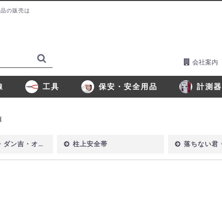
貨品の販売は
会社案内
線
工具
保安・安全用品
計測器
ープ類
安器板
外工事材料品
ラグ・アンカー・釘・ネジ等
着剤・コーキング材
害用品他
ーゼット類
ジュラープラグ・コネクタ
験プラグ・断線片
ューズ類
作業工具
電動工具類
ラッピング工具類
切断工具
通信工具類
Cat5eケーブル・パッチケーブル
屋内ケーブル・ジャンパー類
IV線・VVFケーブル
光ファイバケーブル(SM)
光ファイバケーブル(GI)
同軸ケーブル・工具
マヂックステッカー®
NDシート・MKマグネット
ワイヤプロテクタ S形
ワイヤプロテクタ N形
ガードマンII・付属品
エムケーダクト®・付属品
テープ付ニュー・エフモール®・付属品
エフレックス / ミラレックス
カラーエフ・ケーブル札
コンベックス
タイラップバンド
インシュロックタイ
ケーブルしばり紐・コイルチューブ
みの虫クリップ・圧着端子
モダンプレート・はさみ金具・テーブルタップ
OAタップ・ジャンパーリング
はしご・安全用品類
保安用品
ワークグローブ・作業靴
ニッパ類
ペンチ類
皮むき器・はさ
カッター類・鋸
クリスタライン
その他ドライバ
レンチ類・ボル
工具袋・ペンチ
プロハンター・
ペンチ差し・ス
帯皮ベルト・ウ
ファン・水中ポ
減圧弁・測圧バ
マキタ製工具類
日立工機製工具
パナソニック製
ラッピングツール
UCT工具・クリ
標準接続工具
光コネクタ着脱
MPクリンパー・
ケーブル端末処
ホーザン工具セ
ホーザンツールバッグ
ドリル錐先(鉄鋼
ドリル錐先(コン
ドリル錐先(木工
Jetライン・ス
オプトライナー
ケーブルキャッチャー
スーパーイエロ
光ケーブルリー
通線用ロープ類
通線補助用品
テスター
しきべつ
線路用送受
トーンプロ
光パワー
光関連工
光アダプ
類
吉・オプション品
柱上安全帯
落ちない君・ベル