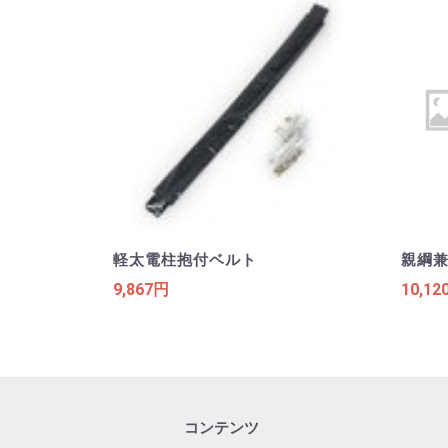
軽太電柱抱付ベルト
親綱
9,867円
10,12
コンテンツ