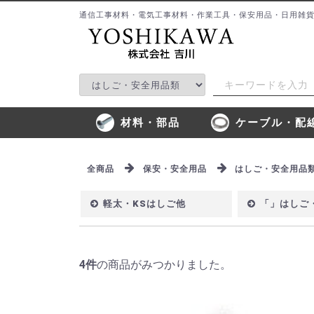
通信工事材料・電気工事材料・作業工具・保安用品・日用雑
材料・部品
ケーブル・配
工事材料品
情報通信材料・部品
ケーブル類
配線材料
テ
保
屋
プ
接
鳥
ロ
モ
試
ヒ
全商品
保安・安全用品
はしご・安全用品
軽太・KSはしご他
「」はしご・ダン
4
件
の商品がみつかりました。