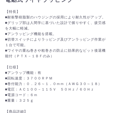
【特長】
■耐衝撃樹脂製のハウジングの採用により耐久性がアップ。
■グリップ部は人間学に基づいた設計で握りやすく、疲労感
を大幅に軽減。
■アンラッピング機能を搭載。
■切替スイッチによりラッピング及びアンラッピング作業が
１台で可能。
■ワイヤの重ね巻きや粗巻きの防止に効果的なビット後退機
能付（ＰＴＸ－１ＢＦのみ）
【仕様】
■アンラップ機能：有
■回転速度：３７００ＲＰＭ
■巻付能力：０．２６～１．０ｍｍ（ＡＷＧ３０～１８）
■電圧：ＡＣ１００－１１５Ｖ ５０Ｈｚ / ６０Ｈｚ
■電源コード：６ｍ
■重量：３２５ｇ
【商品詳細】